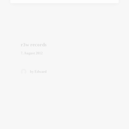
r3w records
7. August 2012
by Edward
From Bamako To Abidjan: The Reworks
29. September 2012
by Edward