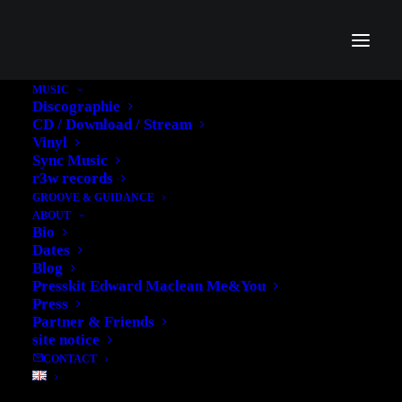
MUSIC
Discographie
CD / Download / Stream
Vinyl
Sync Music
r3w records
GROOVE & GUIDANCE
ABOUT
Bio
Dates
Create your blog style.
Blog
Presskit Edward Maclean Me&You
Press
Partner & Friends
site notice
CONTACT