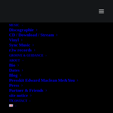
MUSIC
Discographie
CD / Download / Stream
Vinyl
Sync Music
VIELEN DANK...
r3w records
GROOVE & GUIDANCE
ABOUT
22. APRIL 2011
|
IN
ALLGEMEIN
|
BY
EDWARD
Bio
Dates
Blog
Presskit Edward Maclean Me&You
Press
Partner & Friends
site notice
CONTACT