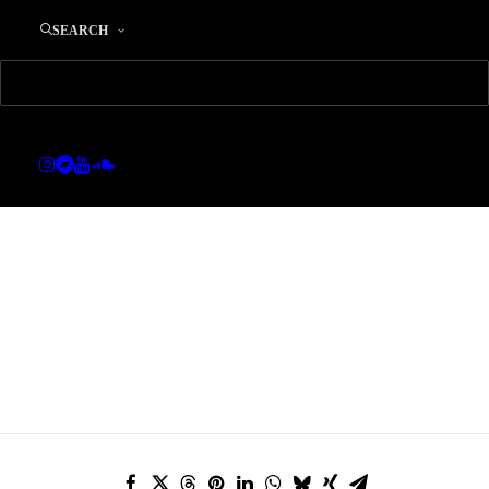
Vielen Dank…
SEARCH
22. APRIL 2011
|
IN
ALLGEMEIN
|
BY
EDWARD
….Allen, die da waren bei der Adoqué Premiere und
natürlich auch an die tolle Band. Ich hatte einen
wunderbaren Abend. Demnächst gibt´s Fotos und
auch Mitschnitt….