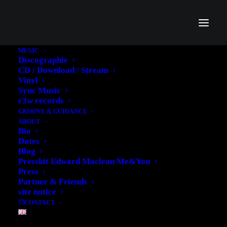
MUSIC
Discographie
CD / Download / Stream
Vinyl
Sync Music
r3w records
GROOVE & GUIDANCE
ABOUT
Bio
Dates
Blog
Presskit Edward Maclean Me&You
Inside Neo Magazin
Press
Partner & Friends
Royale - Eine deutsche
site notice
CONTACT
Rapgeschichte Part II