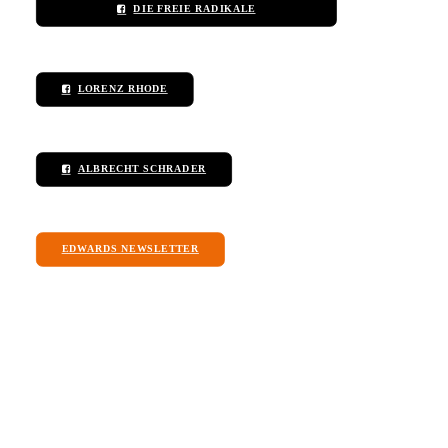
DIE FREIE RADIKALE
LORENZ RHODE
ALBRECHT SCHRADER
EDWARDS NEWSLETTER
I am message box. Click edit button to change
this text.