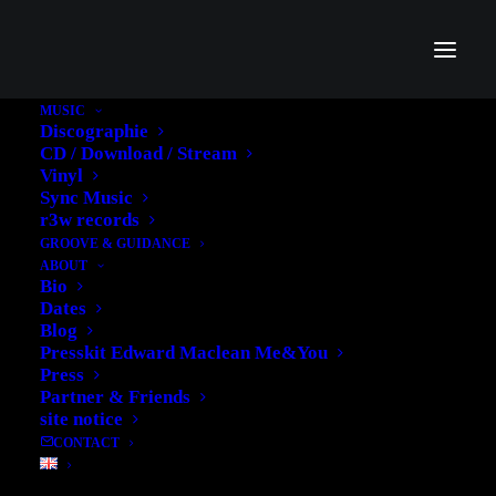
MUSIC
Discographie
EDWARD MACLEAN'S
CD / Download / Stream
Vinyl
ADOQUE´: RADIO
Sync Music
r3w records
KONZERT IN
GROOVE & GUIDANCE
ABOUT
BREMEN,
Bio
Dates
SCHLACHTHOF,
Blog
Presskit Edward Maclean Me&You
12.3.13
Press
Partner & Friends
site notice
10. APRIL 2013
|
IN
MUSIK
|
BY
EDWARD
CONTACT