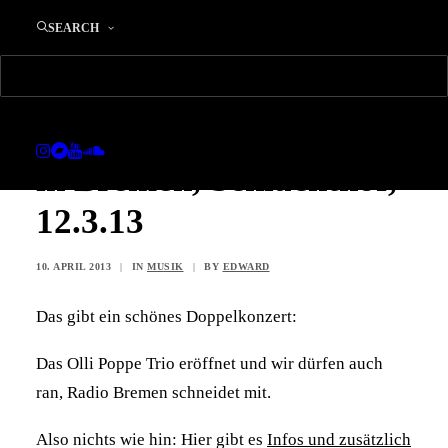
SEARCH
Edward Maclean’s
Adoque´: Radio Konzert
in Bremen, Schlachthof,
12.3.13
10. APRIL 2013
|
IN
MUSIK
|
BY
EDWARD
Das gibt ein schönes Doppelkonzert:
Das Olli Poppe Trio eröffnet und wir dürfen auch
ran, Radio Bremen schneidet mit.
Also nichts wie hin: Hier gibt es
Infos und zusätzlich