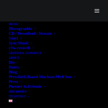
MUSIC
Discographie
CD / Download / Stream
BLUE TOUCH PAPER
Vinyl
Sync Music
TOUR IN
r3w records
GROOVE & GUIDANCE
GROSSBRITANNIEN
ABOUT
Bio
Dates
14. MAI 2012
|
IN
MUSIK
|
BY
EDWARD
Blog
Presskit Edward Maclean Me&You
Press
Partner & Friends
site notice
CONTACT