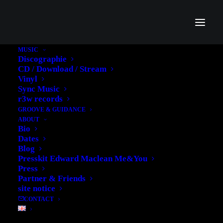
MUSIC
Discographie
Inspiration for Me&You
CD / Download / Stream
Vinyl
Part2: playlist
Sync Music
r3w records
GROOVE & GUIDANCE
9. FEBRUAR 2017
|
IN
MUSIK
|
BY
EDWARD
ABOUT
Bio
Dates
Blog
Presskit Edward Maclean Me&You
Press
Partner & Friends
site notice
CONTACT