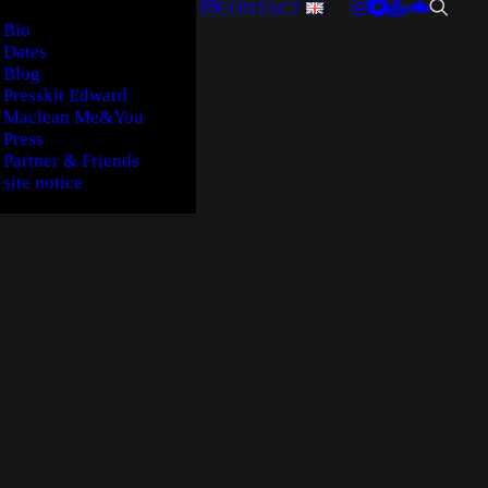
CONTACT
Bio
Dates
Blog
Presskit Edward
Maclean Me&You
Press
Partner & Friends
site notice