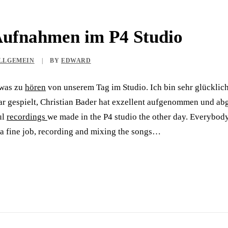
ufnahmen im P4 Studio
LLGEMEIN
|
BY
EDWARD
 was zu
hören
von unserem Tag im Studio. Ich bin sehr glücklic
ar gespielt, Christian Bader hat exzellent aufgenommen und a
ul
recordings
we made in the P4 studio the other day. Everybody
 a fine job, recording and mixing the songs…