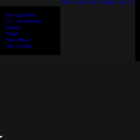
GROOVE & GUIDANCE
ABOUT
Discographie
CD / Download /
Stream
Vinyl
Sync Music
r3w records