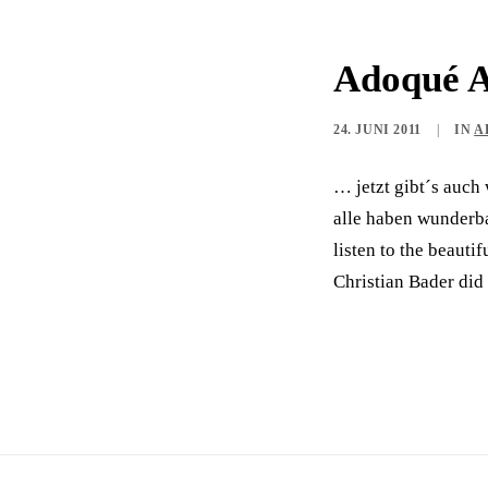
Adoqué A
24. JUNI 2011
|
IN
A
… jetzt gibt´s auch
alle haben wunderb
listen to the beautif
Christian Bader did