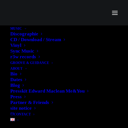
MUSIC
Discographie
CD / Download / Stream
Vinyl
Sync Music
Marc Doffey Quintett
r3w records
GROOVE & GUIDANCE
ABOUT
Bio
Dates
Blog
Presskit Edward Maclean Me&You
Press
Partner & Friends
site notice
CONTACT